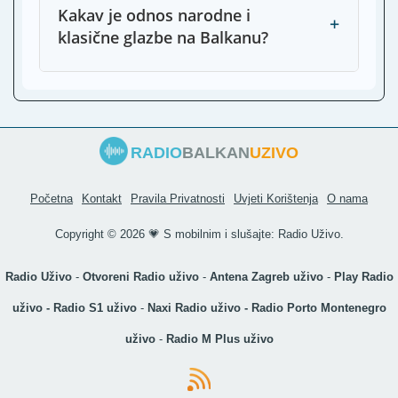
Kakav je odnos narodne i
+
klasične glazbe na Balkanu?
RADIO
BALKAN
UZIVO
Početna
Kontakt
Pravila Privatnosti
Uvjeti Korištenja
O nama
Copyright ©
2026 💗 S mobilnim i slušajte:
Radio Uživo
.
Radio Uživo
-
Otvoreni Radio uživo
-
Antena Zagreb uživo
-
Play Radio
uživo
-
Radio S1 uživo
-
Naxi Radio uživo
-
Radio Porto Montenegro
uživo
-
Radio M Plus uživo