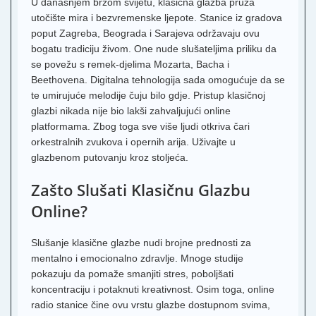
U današnjem brzom svijetu, klasična glazba pruža
utočište mira i bezvremenske ljepote. Stanice iz gradova
poput Zagreba, Beograda i Sarajeva održavaju ovu
bogatu tradiciju živom. One nude slušateljima priliku da
se povežu s remek-djelima Mozarta, Bacha i
Beethovena. Digitalna tehnologija sada omogućuje da se
te umirujuće melodije čuju bilo gdje. Pristup klasičnoj
glazbi nikada nije bio lakši zahvaljujući online
platformama. Zbog toga sve više ljudi otkriva čari
orkestralnih zvukova i opernih arija. Uživajte u
glazbenom putovanju kroz stoljeća.
Zašto Slušati Klasičnu Glazbu
Online?
Slušanje klasične glazbe nudi brojne prednosti za
mentalno i emocionalno zdravlje. Mnoge studije
pokazuju da pomaže smanjiti stres, poboljšati
koncentraciju i potaknuti kreativnost. Osim toga, online
radio stanice čine ovu vrstu glazbe dostupnom svima,