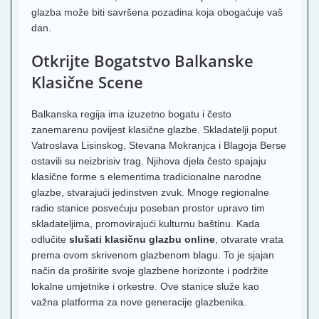
glazba može biti savršena pozadina koja obogaćuje vaš
dan.
Otkrijte Bogatstvo Balkanske
Klasične Scene
Balkanska regija ima izuzetno bogatu i često
zanemarenu povijest klasične glazbe. Skladatelji poput
Vatroslava Lisinskog, Stevana Mokranjca i Blagoja Berse
ostavili su neizbrisiv trag. Njihova djela često spajaju
klasične forme s elementima tradicionalne narodne
glazbe, stvarajući jedinstven zvuk. Mnoge regionalne
radio stanice posvećuju poseban prostor upravo tim
skladateljima, promovirajući kulturnu baštinu. Kada
odlučite
slušati klasičnu glazbu online
, otvarate vrata
prema ovom skrivenom glazbenom blagu. To je sjajan
način da proširite svoje glazbene horizonte i podržite
lokalne umjetnike i orkestre. Ove stanice služe kao
važna platforma za nove generacije glazbenika.