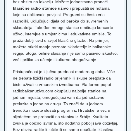
bez obzira na lokaciju. Možete jednostavno pronaći
klasične radio stanice uživo
i prepustiti se notama
koje su oblikovale povijest. Programi su često vrlo
raznoliki, uključujući djela od baroka do suvremenih
skladatelja. Također, mnoge stanice emitiraju koncerte
uživo, intervjue s umjetnicima i edukativne emisije. To
pruža dublji uvid u svijet klasične glazbe. Na primjer,
možete otkriti manje poznate skladatelje iz balkanske
regije. Stoga, online slušanje nije samo pasivno iskustvo,
već i prilika za učenje i kulturno obogaćivanje.
Pristupačnost je ključna prednost modernog doba. Više
ne trebate fizički radio prijemnik ili skupe pretplate da
biste uživali u vrhunskim izvedbama. Platforme poput
radiobalkanuzivo.com okupljaju najbolje stanice na
jednom mjestu, omogućujući vam da jednostavno
prelazite s jedne na drugu. To znači da u jednom
trenutku možete slušati program iz Hrvatske, a već u
sljedećem se prebaciti na stanicu iz Srbije. Kvaliteta
zvuka je obično izvrsna, što dodatno poboljšava doživljaj.
Bez obzira radite li, učite ili se samo opuštate, klasična