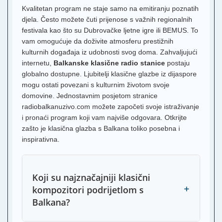
Kvalitetan program ne staje samo na emitiranju poznatih
djela. Često možete čuti prijenose s važnih regionalnih
festivala kao što su Dubrovačke ljetne igre ili BEMUS. To
vam omogućuje da doživite atmosferu prestižnih
kulturnih događaja iz udobnosti svog doma. Zahvaljujući
internetu,
Balkanske klasične radio stanice
postaju
globalno dostupne. Ljubitelji klasične glazbe iz dijaspore
mogu ostati povezani s kulturnim životom svoje
domovine. Jednostavnim posjetom stranice
radiobalkanuzivo.com možete započeti svoje istraživanje
i pronaći program koji vam najviše odgovara. Otkrijte
zašto je klasična glazba s Balkana toliko posebna i
inspirativna.
Koji su najznačajniji klasični
+
kompozitori podrijetlom s
Balkana?