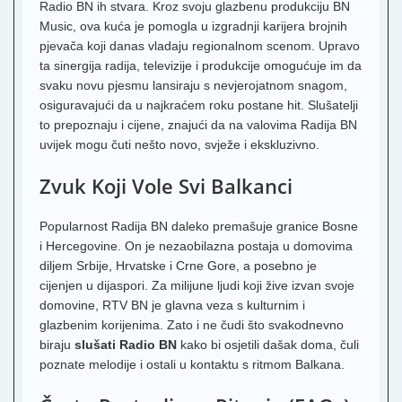
Radio BN ih stvara. Kroz svoju glazbenu produkciju BN
Music, ova kuća je pomogla u izgradnji karijera brojnih
pjevača koji danas vladaju regionalnom scenom. Upravo
ta sinergija radija, televizije i produkcije omogućuje im da
svaku novu pjesmu lansiraju s nevjerojatnom snagom,
osiguravajući da u najkraćem roku postane hit. Slušatelji
to prepoznaju i cijene, znajući da na valovima Radija BN
uvijek mogu čuti nešto novo, svježe i ekskluzivno.
Zvuk Koji Vole Svi Balkanci
Popularnost Radija BN daleko premašuje granice Bosne
i Hercegovine. On je nezaobilazna postaja u domovima
diljem Srbije, Hrvatske i Crne Gore, a posebno je
cijenjen u dijaspori. Za milijune ljudi koji žive izvan svoje
domovine, RTV BN je glavna veza s kulturnim i
glazbenim korijenima. Zato i ne čudi što svakodnevno
biraju
slušati Radio BN
kako bi osjetili dašak doma, čuli
poznate melodije i ostali u kontaktu s ritmom Balkana.