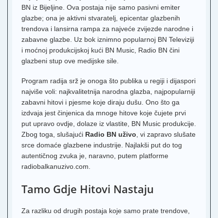
BN iz Bijeljine. Ova postaja nije samo pasivni emiter
glazbe; ona je aktivni stvaratelj, epicentar glazbenih
trendova i lansirna rampa za najveće zvijezde narodne i
zabavne glazbe. Uz bok iznimno popularnoj BN Televiziji
i moćnoj produkcijskoj kući BN Music, Radio BN čini
glazbeni stup ove medijske sile.
Program radija srž je onoga što publika u regiji i dijaspori
najviše voli: najkvalitetnija narodna glazba, najpopularniji
zabavni hitovi i pjesme koje diraju dušu. Ono što ga
izdvaja jest činjenica da mnoge hitove koje čujete prvi
put upravo ovdje, dolaze iz vlastite, BN Music produkcije.
Zbog toga, slušajući
Radio BN uživo
, vi zapravo slušate
srce domaće glazbene industrije. Najlakši put do tog
autentičnog zvuka je, naravno, putem platforme
radiobalkanuzivo.com.
Tamo Gdje Hitovi Nastaju
Za razliku od drugih postaja koje samo prate trendove,