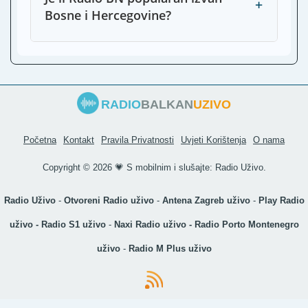
+
Bosne i Hercegovine?
RADIO
BALKAN
UZIVO
Početna
Kontakt
Pravila Privatnosti
Uvjeti Korištenja
O nama
Copyright ©
2026 💗 S mobilnim i slušajte:
Radio Uživo
.
Radio Uživo
-
Otvoreni Radio uživo
-
Antena Zagreb uživo
-
Play Radio
uživo
-
Radio S1 uživo
-
Naxi Radio uživo
-
Radio Porto Montenegro
uživo
-
Radio M Plus uživo