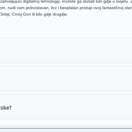
valjujući digitalnoj tehnologiji, možete ga slušati bilo gdje u svijetu. 
, nudi vam jednostavan, brz i besplatan pristup ovoj fantastičnoj stani
biji, Crnoj Gori ili bilo gdje drugdje.
tske?