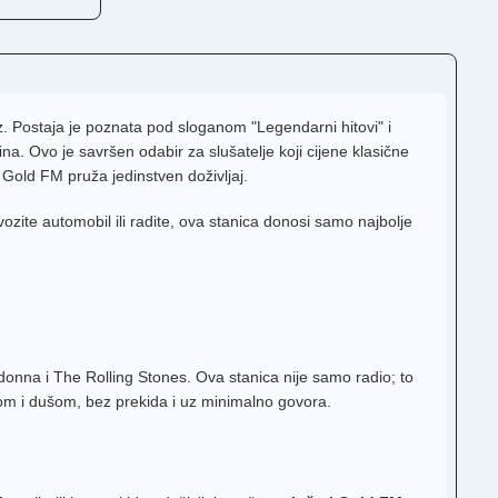
Hz. Postaja je poznata pod sloganom "Legendarni hitovi" i
a. Ovo je savršen odabir za slušatelje koji cijene klasične
 Gold FM pruža jedinstven doživljaj.
ite automobil ili radite, ova stanica donosi samo najbolje
onna i The Rolling Stones. Ova stanica nije samo radio; to
om i dušom, bez prekida i uz minimalno govora.