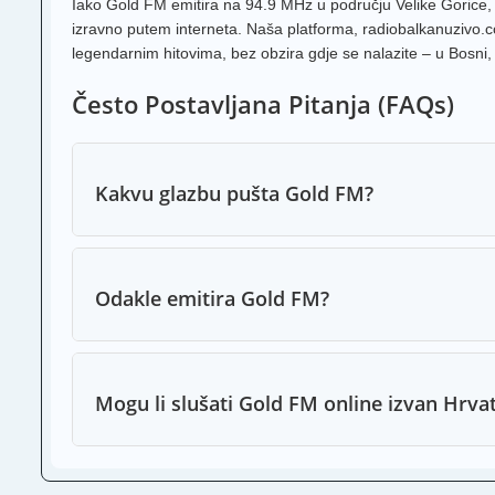
Iako Gold FM emitira na 94.9 MHz u području Velike Gorice, zah
izravno putem interneta. Naša platforma, radiobalkanuzivo.com
legendarnim hitovima, bez obzira gdje se nalazite – u Bosni, Sr
Često Postavljana Pitanja (FAQs)
Kakvu glazbu pušta Gold FM?
Odakle emitira Gold FM?
Mogu li slušati Gold FM online izvan Hrva