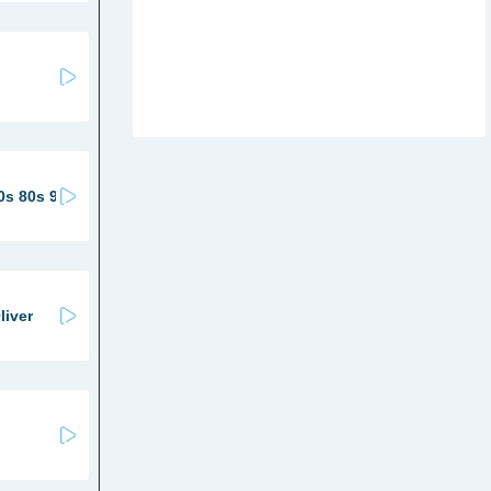
0s 80s 90s
liver