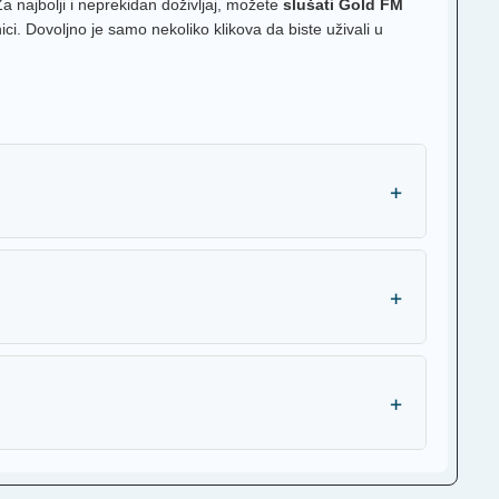
Za najbolji i neprekidan doživljaj, možete
slušati Gold FM
ci. Dovoljno je samo nekoliko klikova da biste uživali u
+
+
+