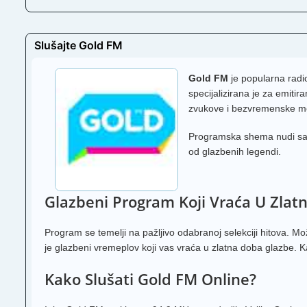
Slušajte Gold FM
Gold FM
je popularna radio
specijalizirana je za emiti
zvukove i bezvremenske melo
Programska shema nudi savrš
od glazbenih legendi.
Glazbeni Program Koji Vraća U Zlat
Program se temelji na pažljivo odabranoj selekciji hitova. 
je glazbeni vremeplov koji vas vraća u zlatna doba glazbe. K
Kako Slušati Gold FM Online?