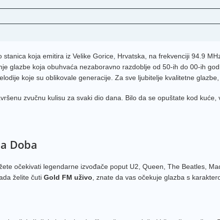
 stanica koja emitira iz Velike Gorice, Hrvatska, na frekvenciji 94.9 M
ranje glazbe koja obuhvaća nezaboravno razdoblje od 50-ih do 00-ih godin
dije koje su oblikovale generacije. Za sve ljubitelje kvalitetne glazbe,
enu zvučnu kulisu za svaki dio dana. Bilo da se opuštate kod kuće, voz
na Doba
Možete očekivati legendarne izvođače poput U2, Queen, The Beatles, Mad
ada želite čuti
Gold FM uživo
, znate da vas očekuje glazba s karakter