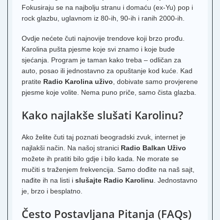
Fokusiraju se na najbolju stranu i domaću (ex-Yu) pop i
rock glazbu, uglavnom iz 80-ih, 90-ih i ranih 2000-ih.
Ovdje nećete čuti najnovije trendove koji brzo prođu.
Karolina pušta pjesme koje svi znamo i koje bude
sjećanja. Program je taman kako treba – odličan za
auto, posao ili jednostavno za opuštanje kod kuće. Kad
pratite
Radio Karolina uživo
, dobivate samo provjerene
pjesme koje volite. Nema puno priče, samo čista glazba.
Kako najlakše slušati Karolinu?
Ako želite čuti taj poznati beogradski zvuk, internet je
najlakši način. Na našoj stranici
Radio Balkan Uživo
možete ih pratiti bilo gdje i bilo kada. Ne morate se
mučiti s traženjem frekvencija. Samo dođite na naš sajt,
nađite ih na listi i
slušajte Radio Karolinu
. Jednostavno
je, brzo i besplatno.
Često Postavljana Pitanja (FAQs)