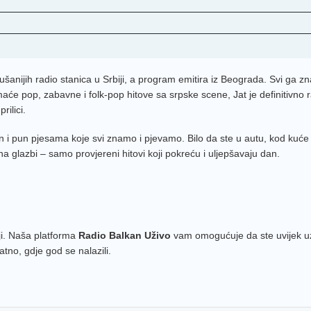
ušanijih radio stanica u Srbiji, a program emitira iz Beograda. Svi ga 
maće pop, zabavne i folk-pop hitove sa srpske scene, Jat je definitivno r
rilici.
 i pun pjesama koje svi znamo i pjevamo. Bilo da ste u autu, kod kuće i
na glazbi – samo provjereni hitovi koji pokreću i uljepšavaju dan.
iji. Naša platforma
Radio Balkan Uživo
vam omogućuje da ste uvijek uz
tno, gdje god se nalazili.