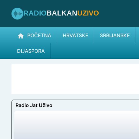
RADIO
BALKAN
UZIVO
POČETNA
HRVATSKE
SRBIJANSKE
DIJASPORA
Radio Jat Uživo