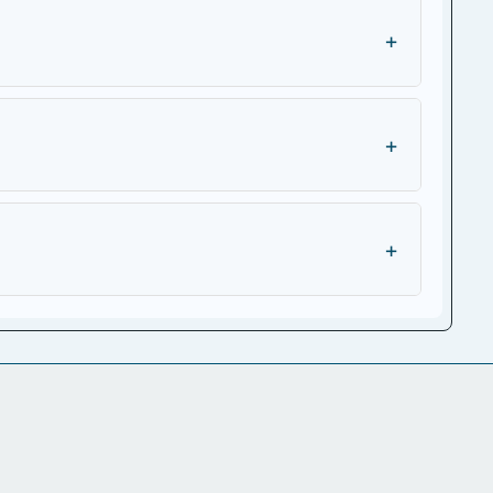
+
+
+