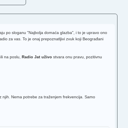
znaju po sloganu "Najbolja domaća glazba", i to je upravo ono
adio za vas. To je onaj prepoznatljivi zvuk koji Beograđani
li na poslu,
Radio Jat uživo
stvara onu pravu, pozitivnu
 njih. Nema potrebe za traženjem frekvencija. Samo