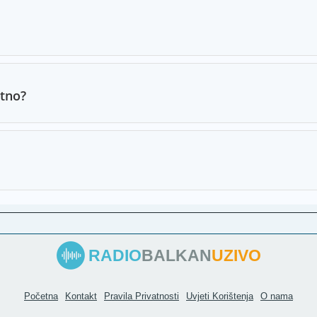
atno?
RADIO
BALKAN
UZIVO
Početna
Kontakt
Pravila Privatnosti
Uvjeti Korištenja
O nama