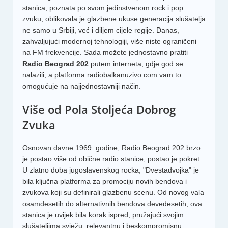
stanica, poznata po svom jedinstvenom rock i pop
zvuku, oblikovala je glazbene ukuse generacija slušatelja
ne samo u Srbiji, već i diljem cijele regije. Danas,
zahvaljujući modernoj tehnologiji, više niste ograničeni
na FM frekvencije. Sada možete jednostavno pratiti
Radio Beograd 202
putem interneta, gdje god se
nalazili, a platforma radiobalkanuzivo.com vam to
omogućuje na najjednostavniji način.
Više od Pola Stoljeća Dobrog
Zvuka
Osnovan davne 1969. godine, Radio Beograd 202 brzo
je postao više od obične radio stanice; postao je pokret.
U zlatno doba jugoslavenskog rocka, "Dvestadvojka" je
bila ključna platforma za promociju novih bendova i
zvukova koji su definirali glazbenu scenu. Od novog vala
osamdesetih do alternativnih bendova devedesetih, ova
stanica je uvijek bila korak ispred, pružajući svojim
slušateljima svježu, relevantnu i beskompromisnu