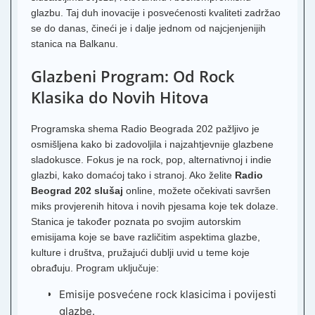
glazbu. Taj duh inovacije i posvećenosti kvaliteti zadržao
se do danas, čineći je i dalje jednom od najcjenjenijih
stanica na Balkanu.
Glazbeni Program: Od Rock
Klasika do Novih Hitova
Programska shema Radio Beograda 202 pažljivo je
osmišljena kako bi zadovoljila i najzahtjevnije glazbene
sladokusce. Fokus je na rock, pop, alternativnoj i indie
glazbi, kako domaćoj tako i stranoj. Ako želite
Radio
Beograd 202 slušaj
online, možete očekivati savršen
miks provjerenih hitova i novih pjesama koje tek dolaze.
Stanica je također poznata po svojim autorskim
emisijama koje se bave različitim aspektima glazbe,
kulture i društva, pružajući dublji uvid u teme koje
obrađuju. Program uključuje:
Emisije posvećene rock klasicima i povijesti
glazbe.