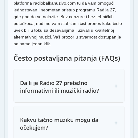
platforma radiobalkanuzivo.com tu da vam omogući
jednostavan i neometan pristup programu Radija 27,
gde god da se nalazite. Bez cenzure i bez tehničkih
poteškoća, nudimo vam stabilan i čist prenos kako biste
uvek bili u toku sa dešavanjima i uživali u kvalitetnoj
alternativnoj muzici. Vaš prozor u stvarnost dostupan je
na samo jedan klik.
Često postavljana pitanja (FAQs)
Da li je Radio 27 pretežno
+
informativni ili muzički radio?
Kakvu tačno muziku mogu da
+
očekujem?