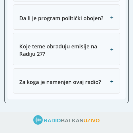
+
Da li je program politički obojen?
Koje teme obrađuju emisije na
+
Radiju 27?
+
Za koga je namenjen ovaj radio?
RADIO
BALKAN
UZIVO