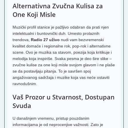
Alternativna Zvučna Kulisa za
One Koji Misle
Muzički profil stanice je pažljivo odabran da prati njen
intelektualni i buntovnički duh. Umesto prolaznih
trendova,
Radio 27 uživo
nudi vam bezvremenski
kvalitet domaće i regionalne rok, pop-rok i alternativne
scene. Ovo je muzika sa stavom, poezija koja kritikuje i
melodija koja inspiriše. Svaka pesma je deo šire slike –
zvučne kulise za one koji misle svojom glavom i ne plaše
se da postavljaju pitanja. To je savršen spoj
angažovanog sadržaja i muzike koja vas neće ostaviti
ravnodušnim.
Vaš Prozor u Stvarnost, Dostupan
Svuda
U današnjem vremenu, pristup pouzdanim
informacijama je od neprocenjive važnosti. Zato je