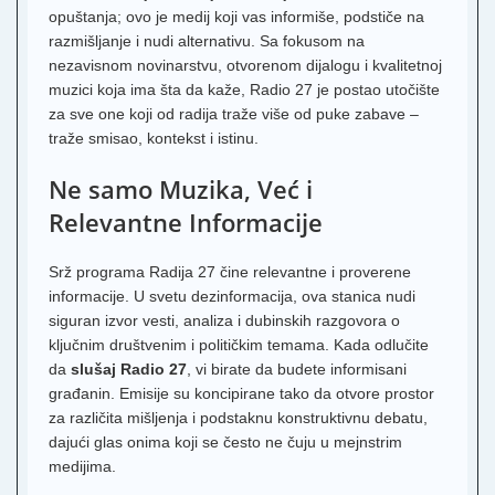
opuštanja; ovo je medij koji vas informiše, podstiče na
razmišljanje i nudi alternativu. Sa fokusom na
nezavisnom novinarstvu, otvorenom dijalogu i kvalitetnoj
muzici koja ima šta da kaže, Radio 27 je postao utočište
za sve one koji od radija traže više od puke zabave –
traže smisao, kontekst i istinu.
Ne samo Muzika, Već i
Relevantne Informacije
Srž programa Radija 27 čine relevantne i proverene
informacije. U svetu dezinformacija, ova stanica nudi
siguran izvor vesti, analiza i dubinskih razgovora o
ključnim društvenim i političkim temama. Kada odlučite
da
slušaj Radio 27
, vi birate da budete informisani
građanin. Emisije su koncipirane tako da otvore prostor
za različita mišljenja i podstaknu konstruktivnu debatu,
dajući glas onima koji se često ne čuju u mejnstrim
medijima.