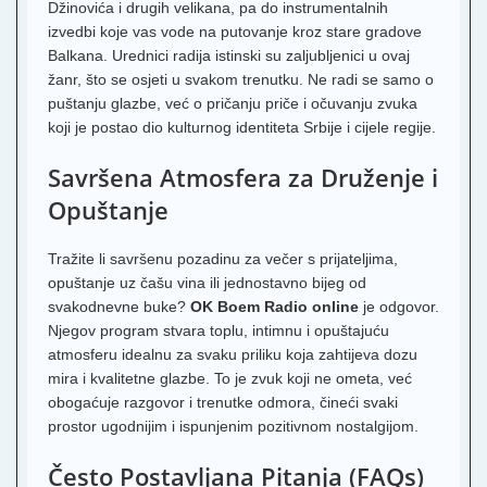
Džinovića i drugih velikana, pa do instrumentalnih
izvedbi koje vas vode na putovanje kroz stare gradove
Balkana. Urednici radija istinski su zaljubljenici u ovaj
žanr, što se osjeti u svakom trenutku. Ne radi se samo o
puštanju glazbe, već o pričanju priče i očuvanju zvuka
koji je postao dio kulturnog identiteta Srbije i cijele regije.
Savršena Atmosfera za Druženje i
Opuštanje
Tražite li savršenu pozadinu za večer s prijateljima,
opuštanje uz čašu vina ili jednostavno bijeg od
svakodnevne buke?
OK Boem Radio online
je odgovor.
Njegov program stvara toplu, intimnu i opuštajuću
atmosferu idealnu za svaku priliku koja zahtijeva dozu
mira i kvalitetne glazbe. To je zvuk koji ne ometa, već
obogaćuje razgovor i trenutke odmora, čineći svaki
prostor ugodnijim i ispunjenim pozitivnom nostalgijom.
Često Postavljana Pitanja (FAQs)