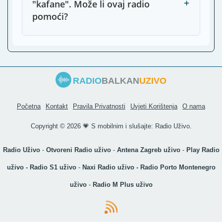
+
"kafane". Može li ovaj radio
pomoći?
RADIO
BALKAN
UZIVO
Početna
Kontakt
Pravila Privatnosti
Uvjeti Korištenja
O nama
Copyright ©
2026 💗 S mobilnim i slušajte:
Radio Uživo
.
Radio Uživo
-
Otvoreni Radio uživo
-
Antena Zagreb uživo
-
Play Radio
uživo
-
Radio S1 uživo
-
Naxi Radio uživo
-
Radio Porto Montenegro
uživo
-
Radio M Plus uživo