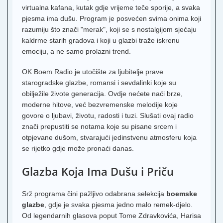
virtualna kafana, kutak gdje vrijeme teče sporije, a svaka
pjesma ima dušu. Program je posvećen svima onima koji
razumiju što znači "merak", koji se s nostalgijom sjećaju
kaldrme starih gradova i koji u glazbi traže iskrenu
emociju, a ne samo prolazni trend.
OK Boem Radio je utočište za ljubitelje prave
starogradske glazbe, romansi i sevdalinki koje su
obilježile živote generacija. Ovdje nećete naći brze,
moderne hitove, već bezvremenske melodije koje
govore o ljubavi, životu, radosti i tuzi. Slušati ovaj radio
znači prepustiti se notama koje su pisane srcem i
otpjevane dušom, stvarajući jedinstvenu atmosferu koja
se rijetko gdje može pronaći danas.
Glazba Koja Ima Dušu i Priču
Srž programa čini pažljivo odabrana selekcija
boemske
glazbe
, gdje je svaka pjesma jedno malo remek-djelo.
Od legendarnih glasova poput Tome Zdravkovića, Harisa