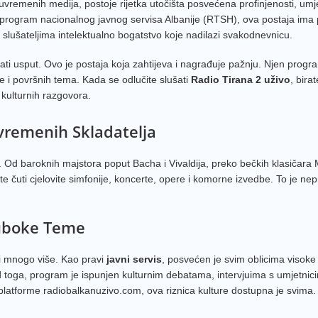
vremenih medija, postoje rijetka utočišta posvećena profinjenosti, umje
 program nacionalnog javnog servisa Albanije (RTSH), ova postaja ima p
i slušateljima intelektualno bogatstvo koje nadilazi svakodnevnicu.
šati usput. Ovo je postaja koja zahtijeva i nagrađuje pažnju. Njen progr
e i površnih tema. Kada se odlučite slušati
Radio Tirana 2 uživo
, bira
kulturnih razgovora.
vremenih Skladatelja
. Od baroknih majstora poput Bacha i Vivaldija, preko bečkih klasičara
 čuti cjelovite simfonije, koncerte, opere i komorne izvedbe. To je nepr
Duboke Teme
di mnogo više. Kao pravi
javni servis
, posvećen je svim oblicima visoke 
d toga, program je ispunjen kulturnim debatama, intervjuima s umjetnici
platforme radiobalkanuzivo.com, ova riznica kulture dostupna je svima.