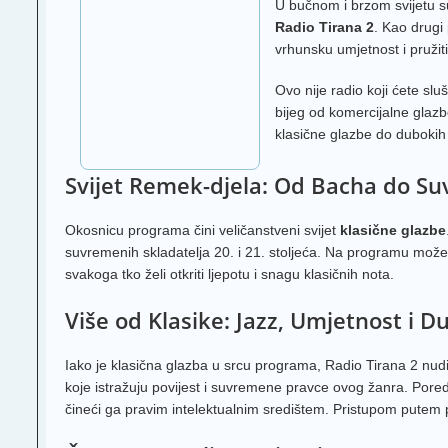
U bučnom i brzom svijetu su
Radio Tirana 2
. Kao drugi
vrhunsku umjetnost i pružit
Ovo nije radio koji ćete slu
bijeg od komercijalne glazb
klasične glazbe do dubokih 
Svijet Remek-djela: Od Bacha do Su
Okosnicu programa čini veličanstveni svijet
klasične glazbe
suvremenih skladatelja 20. i 21. stoljeća. Na programu možete
svakoga tko želi otkriti ljepotu i snagu klasičnih nota.
Više od Klasike: Jazz, Umjetnost i 
Iako je klasična glazba u srcu programa, Radio Tirana 2 nu
koje istražuju povijest i suvremene pravce ovog žanra. Pore
čineći ga pravim intelektualnim središtem. Pristupom putem 