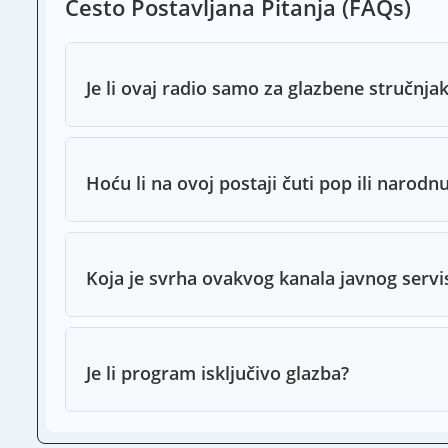
Često Postavljana Pitanja (FAQs)
Je li ovaj radio samo za glazbene stručnja
Hoću li na ovoj postaji čuti pop ili narodn
Koja je svrha ovakvog kanala javnog servi
Je li program isključivo glazba?