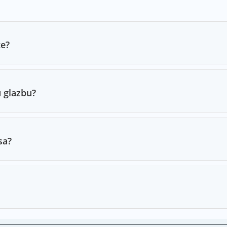
ke?
u glazbu?
sa?