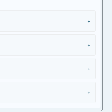
+
+
+
+