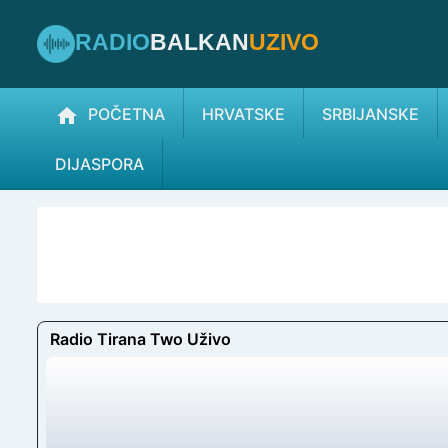
RADIO
BALKAN
UZIVO
POČETNA
HRVATSKE
SRBIJANSKE
DIJASPORA
Radio Tirana Two Uživo