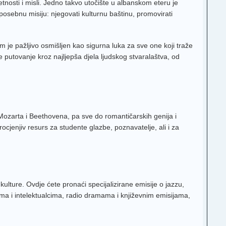
tnosti i misli. Jedno takvo utočište u albanskom eteru je
osebnu misiju: njegovati kulturnu baštinu, promovirati
am je pažljivo osmišljen kao sigurna luka za sve one koji traže
te putovanje kroz najljepša djela ljudskog stvaralaštva, od
 Mozarta i Beethovena, pa sve do romantičarskih genija i
ocjenjiv resurs za studente glazbe, poznavatelje, ali i za
kulture. Ovdje ćete pronaći specijalizirane emisije o jazzu,
ma i intelektualcima, radio dramama i književnim emisijama,