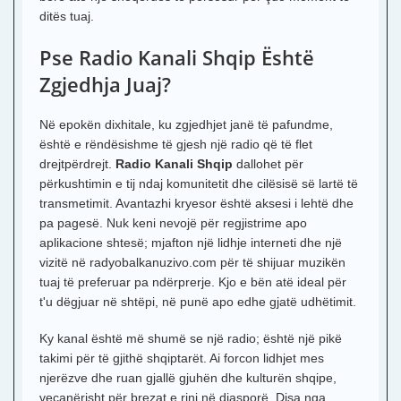
ditës tuaj.
Pse Radio Kanali Shqip Është
Zgjedhja Juaj?
Në epokën dixhitale, ku zgjedhjet janë të pafundme,
është e rëndësishme të gjesh një radio që të flet
drejtpërdrejt.
Radio Kanali Shqip
dallohet për
përkushtimin e tij ndaj komunitetit dhe cilësisë së lartë të
transmetimit. Avantazhi kryesor është aksesi i lehtë dhe
pa pagesë. Nuk keni nevojë për regjistrime apo
aplikacione shtesë; mjafton një lidhje interneti dhe një
vizitë në radyobalkanuzivo.com për të shijuar muzikën
tuaj të preferuar pa ndërprerje. Kjo e bën atë ideal për
t'u dëgjuar në shtëpi, në punë apo edhe gjatë udhëtimit.
Ky kanal është më shumë se një radio; është një pikë
takimi për të gjithë shqiptarët. Ai forcon lidhjet mes
njerëzve dhe ruan gjallë gjuhën dhe kulturën shqipe,
veçanërisht për brezat e rinj në diasporë. Disa nga