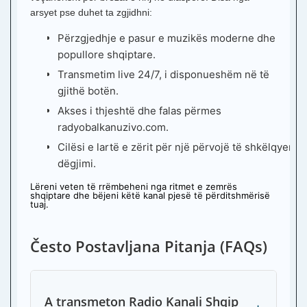
arsyet pse duhet ta zgjidhni:
Përzgjedhje e pasur e muzikës moderne dhe
popullore shqiptare.
Transmetim live 24/7, i disponueshëm në të
gjithë botën.
Akses i thjeshtë dhe falas përmes
radyobalkanuzivo.com.
Cilësi e lartë e zërit për një përvojë të shkëlqyer
dëgjimi.
Lëreni veten të rrëmbeheni nga ritmet e zemrës
shqiptare dhe bëjeni këtë kanal pjesë të përditshmërisë
tuaj.
Često Postavljana Pitanja (FAQs)
A transmeton Radio Kanali Shqip