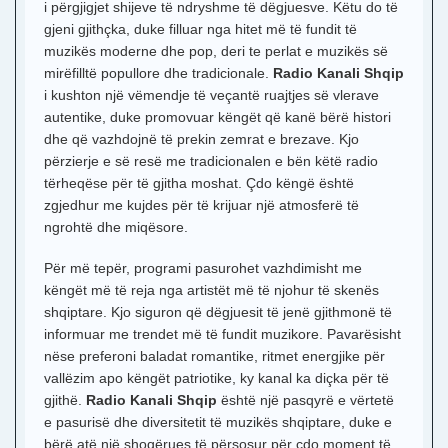
i përgjigjet shijeve të ndryshme të dëgjuesve. Këtu do të
gjeni gjithçka, duke filluar nga hitet më të fundit të
muzikës moderne dhe pop, deri te perlat e muzikës së
mirëfilltë popullore dhe tradicionale.
Radio Kanali Shqip
i kushton një vëmendje të veçantë ruajtjes së vlerave
autentike, duke promovuar këngët që kanë bërë histori
dhe që vazhdojnë të prekin zemrat e brezave. Kjo
përzierje e së resë me tradicionalen e bën këtë radio
tërheqëse për të gjitha moshat. Çdo këngë është
zgjedhur me kujdes për të krijuar një atmosferë të
ngrohtë dhe miqësore.
Për më tepër, programi pasurohet vazhdimisht me
këngët më të reja nga artistët më të njohur të skenës
shqiptare. Kjo siguron që dëgjuesit të jenë gjithmonë të
informuar me trendet më të fundit muzikore. Pavarësisht
nëse preferoni baladat romantike, ritmet energjike për
vallëzim apo këngët patriotike, ky kanal ka diçka për të
gjithë.
Radio Kanali Shqip
është një pasqyrë e vërtetë
e pasurisë dhe diversitetit të muzikës shqiptare, duke e
bërë atë një shoqërues të përsosur për çdo moment të