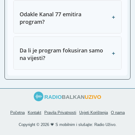
Odakle Kanal 77 emitira
+
program?
Da li je program fokusiran samo
+
na vijesti?
RADIO
BALKAN
UZIVO
Početna
Kontakt
Pravila Privatnosti
Uvjeti Korištenja
O nama
Copyright ©
2026 💗 S mobilnim i slušajte:
Radio Uživo
.