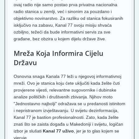
ovaj radio nije samo postao prva privatna nacionalna
radio stanica u zemlji, već i sinonim za pouzdano i
objektivno novinarstvo. Za razliku od stanica fokusiranih
isključivo na zabavu, Kanal 77 svoju misiju shvaća
ozbiljno, težeći da bude informativni servis za sve
građane, bez obzira u kojem dijelu države žive.
Mreža Koja Informira Cijelu
Državu
Osnovna snaga Kanala 77 leži u njegovoj informativnoj
mreži. Ovo je stanica koju ćete uključiti kada želite čuti
provjerene vijesti, relevantne sugovornike i dubinske
analize političkih i društvenih zbivanja. Njihov moto
"Jednostavno najbolji" odražava se u predanosti istinitom
i nepristranom izvještavanju. U svijetu dezinformacija,
Kanal 77 je bastion profesionalnosti. Zato, kada želite
znati što se zaista događa u Makedoniji i svijetu, logičan
izbor je slušati
Kanal 77 uživo
, jer je to glas kojem se
vjeruje.