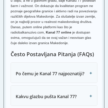
u Štipu, a ne u glavnom gradu, daje Kanalu 77 poseban
šarm i važnost. On dokazuje da kvalitetan program ne
poznaje geografske granice i aktivno radi na povezivanju
različitih dijelova Makedonije. Za slušatelje izvan zemlje,
on je najbolji prozor u realnost makedonskog društva.
Danas, putem online platformi kao što je
radiobalkanuzivo.com,
Kanal 77 online
je dostupan
svima, omogućujući da se ovaj važan i neovisan glas
čuje daleko izvan granica Makedonije.
Često Postavljana Pitanja (FAQs)
+
Po čemu je Kanal 77 najpoznatiji?
+
Kakvu glazbu pušta Kanal 77?