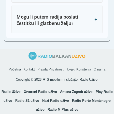
Mogu li putem radija poslati
+
čestitku ili glazbenu želju?
RADIO
BALKAN
UZIVO
Početna
Kontakt
Pravila Privatnosti
Uvjeti Korištenja
O nama
Copyright ©
2026 💗 S mobilnim i slušajte:
Radio Uživo
.
Radio Uživo
-
Otvoreni Radio uživo
-
Antena Zagreb uživo
-
Play Radio
uživo
-
Radio S1 uživo
-
Naxi Radio uživo
-
Radio Porto Montenegro
uživo
-
Radio M Plus uživo