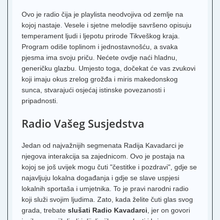
Ovo je radio čija je playlista neodvojiva od zemlje na
kojoj nastaje. Vesele i sjetne melodije savršeno opisuju
temperament ljudi i ljepotu prirode Tikveškog kraja.
Program odiše toplinom i jednostavnošću, a svaka
pjesma ima svoju priču. Nećete ovdje naći hladnu,
generičku glazbu. Umjesto toga, dočekat će vas zvukovi
koji imaju okus zrelog grožđa i miris makedonskog
sunca, stvarajući osjećaj istinske povezanosti i
pripadnosti.
Radio Vašeg Susjedstva
Jedan od najvažnijih segmenata Radija Kavadarci je
njegova interakcija sa zajednicom. Ovo je postaja na
kojoj se još uvijek mogu čuti "čestitke i pozdravi", gdje se
najavljuju lokalna događanja i gdje se slave uspjesi
lokalnih sportaša i umjetnika. To je pravi narodni radio
koji služi svojim ljudima. Zato, kada želite čuti glas svog
grada, trebate
slušati Radio Kavadarci
, jer on govori