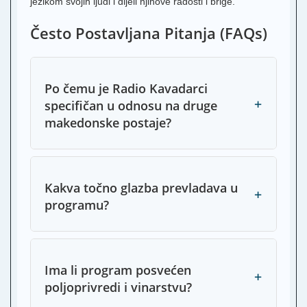
jezikom svojih ljudi i dijeli njihove radosti i brige.
Često Postavljana Pitanja (FAQs)
Po čemu je Radio Kavadarci
+
specifičan u odnosu na druge
makedonske postaje?
Kakva točno glazba prevladava u
+
programu?
Ima li program posvećen
+
poljoprivredi i vinarstvu?