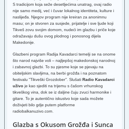
S tradicijom koja seže desetljećima unatrag, ovaj radio
nije samo medij, već i čuvar lokalnog identiteta, kulture i
naslijeđa. Njegov program nije kreiran za anonimnu
masu; on je stvoren za susjede, prijatelje i sve ljude koji
Tikveš zovu svojim domom, nudeći im glazbu i priče koje
odražavaju dušu ovog plodnog i ponosnog dijela
Makedonije.
Glazbeni program Radija Kavadarci temelji se na onome
što narod najviše voli – najljepšoj makedonskoj narodnoj
i zabavnoj glazbi. To su pjesme koje se pjevaju na
obiteljskim slavljima, na berbi grožđa i na poznatom
festivalu "Tikveški Grozdober". Slušati
Radio Kavadarci
uživo
je kao sjediti na trijemu s čašom vrhunskog
tikveškog vina, dok se iz daljine čuju zvuci harmonike i
gitare. To je autentično iskustvo koje sada možete
doživjeti bilo gdje putem platforme
radiobalkanuzivo.com.
Glazba s Okusom Grožđa i Sunca