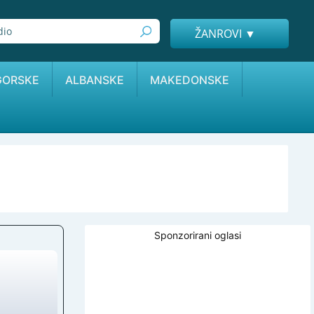
ŽANROVI ▼
GORSKE
ALBANSKE
MAKEDONSKE
Sponzorirani oglasi