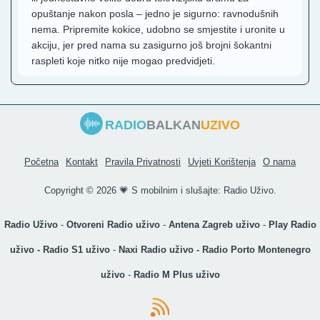
opuštanje nakon posla – jedno je sigurno: ravnodušnih
nema. Pripremite kokice, udobno se smjestite i uronite u
akciju, jer pred nama su zasigurno još brojni šokantni
raspleti koje nitko nije mogao predvidjeti.
RADIO
BALKAN
UZIVO
Početna
Kontakt
Pravila Privatnosti
Uvjeti Korištenja
O nama
Copyright ©
2026 💗 S mobilnim i slušajte:
Radio Uživo
.
Radio Uživo
-
Otvoreni Radio uživo
-
Antena Zagreb uživo
-
Play Radio
uživo
-
Radio S1 uživo
-
Naxi Radio uživo
-
Radio Porto Montenegro
uživo
-
Radio M Plus uživo