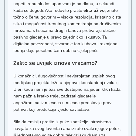
napeti trenutak dostupan vam je na dlanu, u sekundi
kada se dogodi. Ako redovito pratite
elita uživo
, znate
točno o čemu govorim – visoka rezolucija, kristalno čista
slika i mogućnost trenutnog komentiranja na društvenim
mrežama s tisućama drugih fanova pretvaraju obično
pasivno gledanje u pravo zajedničko iskustvo. Ta
digitalna povezanost, stvaranje fan klubova i razmjena
teorija daju posebnu čar i dubinu cijeloj priči.
Zašto se uvijek iznova vraćamo?
U konačnici, dugovječnost i nevjerojatan uspjeh ovog
medijskog projekta leže u njegovoj konstantnoj evoluciji.
U eri kada nam je baš sve dostupno na jedan klik i kada
nam pažnja kratko traje, zadržati gledatelje
angažiranima iz mjeseca u mjesec predstavlja pravi
pothvat koji produkcija vješto savladava.
Bilo da emisiju pratite iz puke znatiželje, strastveno
navijate za svog favorita i analizirate svaki njegov potez,
ili jednostavno volite dobru televizijsku dramu za