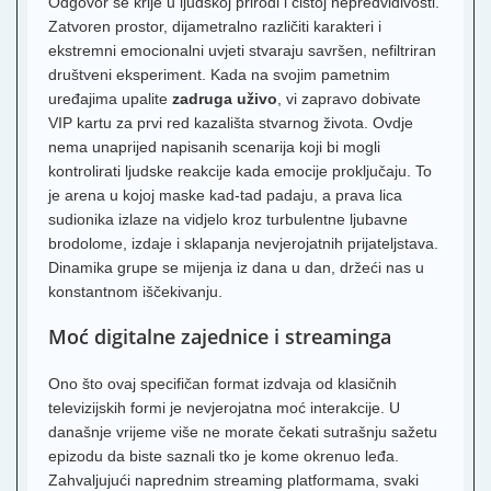
Odgovor se krije u ljudskoj prirodi i čistoj nepredvidivosti.
Zatvoren prostor, dijametralno različiti karakteri i
ekstremni emocionalni uvjeti stvaraju savršen, nefiltriran
društveni eksperiment. Kada na svojim pametnim
uređajima upalite
zadruga uživo
, vi zapravo dobivate
VIP kartu za prvi red kazališta stvarnog života. Ovdje
nema unaprijed napisanih scenarija koji bi mogli
kontrolirati ljudske reakcije kada emocije proključaju. To
je arena u kojoj maske kad-tad padaju, a prava lica
sudionika izlaze na vidjelo kroz turbulentne ljubavne
brodolome, izdaje i sklapanja nevjerojatnih prijateljstava.
Dinamika grupe se mijenja iz dana u dan, držeći nas u
konstantnom iščekivanju.
Moć digitalne zajednice i streaminga
Ono što ovaj specifičan format izdvaja od klasičnih
televizijskih formi je nevjerojatna moć interakcije. U
današnje vrijeme više ne morate čekati sutrašnju sažetu
epizodu da biste saznali tko je kome okrenuo leđa.
Zahvaljujući naprednim streaming platformama, svaki