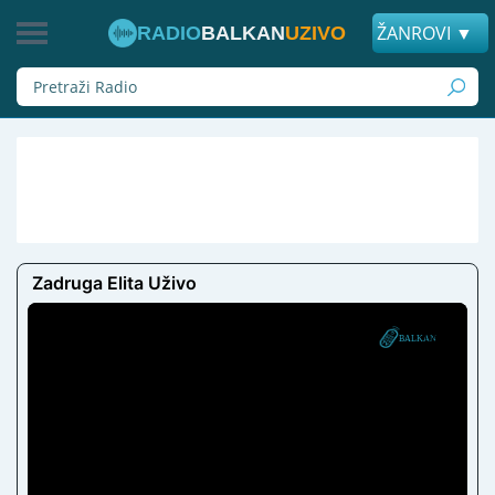
ŽANROVI ▼
RADIO
BALKAN
UZIVO
Zadruga Elita Uživo