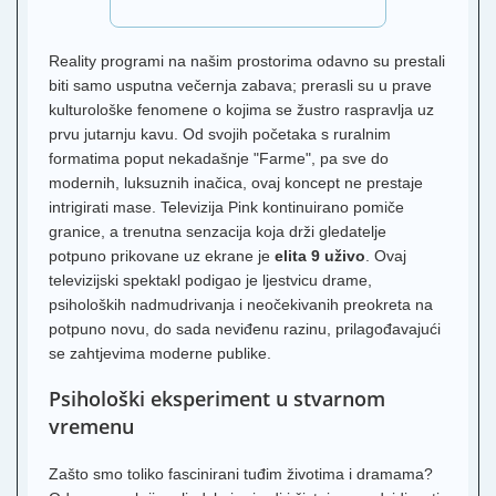
Reality programi na našim prostorima odavno su prestali
biti samo usputna večernja zabava; prerasli su u prave
kulturološke fenomene o kojima se žustro raspravlja uz
prvu jutarnju kavu. Od svojih početaka s ruralnim
formatima poput nekadašnje "Farme", pa sve do
modernih, luksuznih inačica, ovaj koncept ne prestaje
intrigirati mase. Televizija Pink kontinuirano pomiče
granice, a trenutna senzacija koja drži gledatelje
potpuno prikovane uz ekrane je
elita 9 uživo
. Ovaj
televizijski spektakl podigao je ljestvicu drame,
psiholoških nadmudrivanja i neočekivanih preokreta na
potpuno novu, do sada neviđenu razinu, prilagođavajući
se zahtjevima moderne publike.
Psihološki eksperiment u stvarnom
vremenu
Zašto smo toliko fascinirani tuđim životima i dramama?