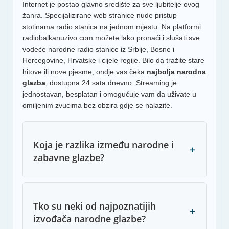
Internet je postao glavno središte za sve ljubitelje ovog
žanra. Specijalizirane web stranice nude pristup
stotinama radio stanica na jednom mjestu. Na platformi
radiobalkanuzivo.com možete lako pronaći i slušati sve
vodeće narodne radio stanice iz Srbije, Bosne i
Hercegovine, Hrvatske i cijele regije. Bilo da tražite stare
hitove ili nove pjesme, ondje vas čeka
najbolja narodna
glazba
, dostupna 24 sata dnevno. Streaming je
jednostavan, besplatan i omogućuje vam da uživate u
omiljenim zvucima bez obzira gdje se nalazite.
Koja je razlika između narodne i
+
zabavne glazbe?
Tko su neki od najpoznatijih
+
izvođača narodne glazbe?