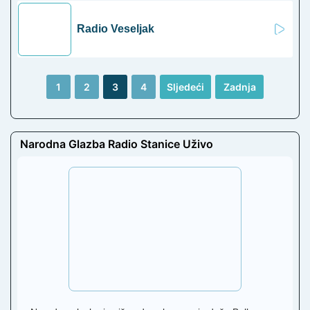
Radio Veseljak
1
2
3
4
Sljedeći
Zadnja
Narodna Glazba Radio Stanice Uživo