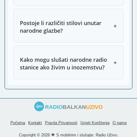
Postoje li različiti stilovi unutar
+
narodne glazbe?
Kako mogu slušati narodne radio
+
stanice ako živim u inozemstvu?
RADIO
BALKAN
UZIVO
Početna
Kontakt
Pravila Privatnosti
Uvjeti Korištenja
O nama
Copyright ©
2026 💗 S mobilnim i slušajte:
Radio Uživo
.