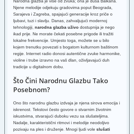
Narodna glazba je više od zvuka; ona je duša Balkana.
Njene melodije odjekuju gradovima poput Beograda,
Sarajeva i Zagreba, spajajući generacije kroz priče o
ljubavi, tuzi i slavlju. Danas, zahvaljujući modernoj
tehnologiji,
narodna glazba uživo
dostupnija je nego
ikad prije. Ne morate čekati posebne prigode ili tražiti
lokalne frekvencije. Umjesto toga, možete se u bilo
kojem trenutku povezati s bogatom kulturnom baštinom
regije. Internet radio donosi autentične zvuke harmonike,
violine i trube izravno na vaš dlan, oživljavajući duh
tradicije u digitalnom dobu.
Što Čini Narodnu Glazbu Tako
Posebnom?
Ono što narodnu glazbu izdvaja je njena sirova emocija i
iskrenost. Tekstovi često govore o stvarnim životnim
iskustvima, stvarajući duboku vezu sa slušateljima.
Nadalje, karakteristični ritmovi i melodije neodoljivo
pozivaju na ples i druženje. Mnogi ljudi vole
slušati