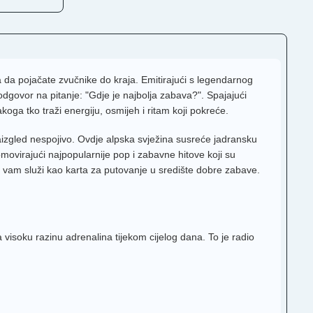
a da pojačate zvučnike do kraja. Emitirajući s legendarnog
odgovor na pitanje: "Gdje je najbolja zabava?". Spajajući
oga tko traži energiju, osmijeh i ritam koji pokreće.
izgled nespojivo. Ovdje alpska svježina susreće jadransku
ovirajući najpopularnije pop i zabavne hitove koji su
ja vam služi kao karta za putovanje u središte dobre zabave.
 visoku razinu adrenalina tijekom cijelog dana. To je radio