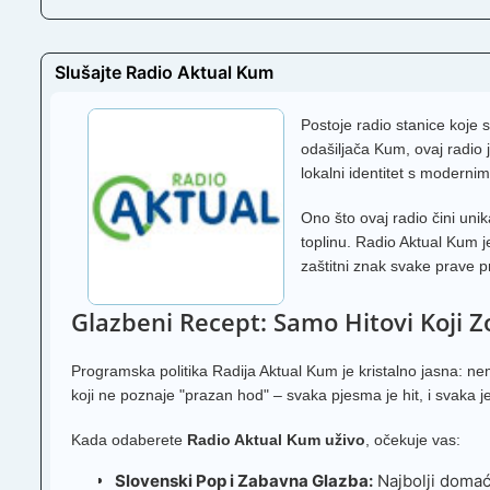
Slušajte Radio Aktual Kum
Postoje radio stanice koje s
odašiljača Kum, ovaj radio 
lokalni identitet s moderni
Ono što ovaj radio čini un
toplinu. Radio Aktual Kum 
zaštitni znak svake prave p
Glazbeni Recept: Samo Hitovi Koji Z
Programska politika Radija Aktual Kum je kristalno jasna: nem
koji ne poznaje "prazan hod" – svaka pjesma je hit, i svaka 
Kada odaberete
Radio Aktual Kum uživo
, očekuje vas:
Slovenski Pop i Zabavna Glazba:
Najbolji domaći