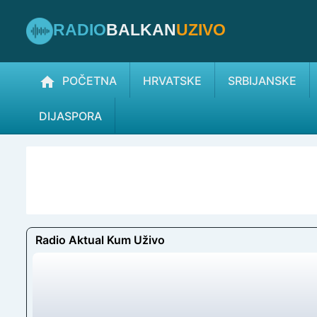
RADIO
BALKAN
UZIVO
POČETNA
HRVATSKE
SRBIJANSKE
DIJASPORA
Radio Aktual Kum Uživo