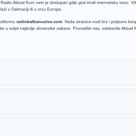
a. Radio Aktual Kum vam je dostupan gdje god imali internetsku vezu. Vi
laži u Dalmaciji ili u srcu Europe.
platformu
radiobalkanuzivo.com
. Naša stranica nudi brz i potpuno bes
ite u svijet najbolje slovenske zabave. Pronađite nas, odaberite Aktual 