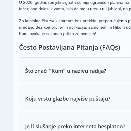
U 2026. godini, radijski signal više nije ograničen planinam
feštu; ona dolazi k vama, bilo da ste u uredu u Ljubljani, na p
Za kristalno čist zvuk i stream bez prekida, preporučujemo 
uređaje. Bez kompliciranih aplikacija, samo jednim klikom uđ
Kum, svaka je sekunda prilika za osmijeh!
Često Postavljana Pitanja (FAQs)
Što znači "Kum" u nazivu radija?
Koju vrstu glazbe najviše puštaju?
Je li slušanje preko interneta besplatno?