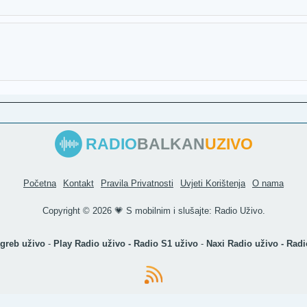
RADIO
BALKAN
UZIVO
Početna
Kontakt
Pravila Privatnosti
Uvjeti Korištenja
O nama
Copyright ©
2026 💗 S mobilnim i slušajte:
Radio Uživo
.
greb uživo
-
Play Radio uživo
-
Radio S1 uživo
-
Naxi Radio uživo
-
Radi