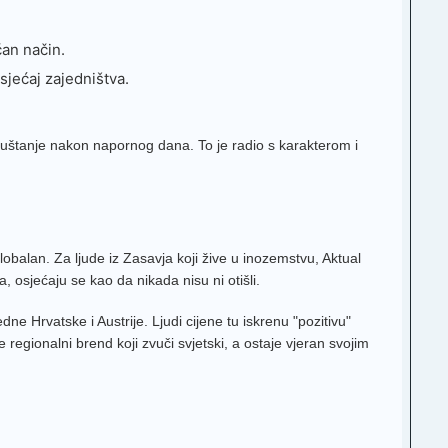
čan način.
osjećaj zajedništva.
uštanje nakon napornog dana. To je radio s karakterom i
lobalan. Za ljude iz Zasavja koji žive u inozemstvu, Aktual
 osjećaju se kao da nikada nisu ni otišli.
e Hrvatske i Austrije. Ljudi cijene tu iskrenu "pozitivu"
 regionalni brend koji zvuči svjetski, a ostaje vjeran svojim