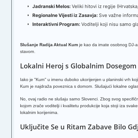
Jadranski Melos:
Veliki hitovi iz regije (Hrvatsk
Regionalne Vijesti iz Zasavja:
Sve važne informac
Interaktivni Program:
Voditelji koji nisu samo gl
Slušanje Radija Aktual Kum
je kao da imate osobnog DJ-a 
stavom.
Lokalni Heroj s Globalnim Dosegom
Iako je "Kum" u imenu duboko ukorijenjen u planinski vrh koji
Kum je najdraža poveznica s domom. Slušajući lokalne oglase, 
No, ovaj radio ne slušaju samo Slovenci. Zbog svog specifično
kojom zrače voditelji i kvalitetu produkcije koja stoji iza sva
lokalnim korijenima.
Uključite Se u Ritam Zabave Bilo Gd