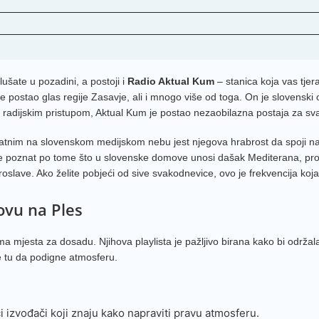
lušate u pozadini, a postoji i
Radio Aktual Kum
– stanica koja vas tjer
je postao glas regije Zasavje, ali i mnogo više od toga. On je slovenski 
m radijskim pristupom, Aktual Kum je postao nezaobilazna postaja za svak
ikatnim na slovenskom medijskom nebu jest njegova hrabrost da spoji na
je poznat po tome što u slovenske domove unosi dašak Mediterana, prom
roslave. Ako želite pobjeći od sive svakodnevice, ovo je frekvencija ko
ovu na Ples
a mjesta za dosadu. Njihova playlista je pažljivo birana kako bi održala
je tu da podigne atmosferu.
 izvođači koji znaju kako napraviti pravu atmosferu.