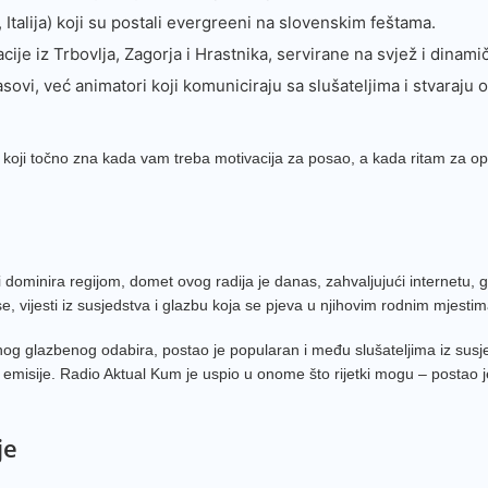
a, Italija) koji su postali evergreeni na slovenskim feštama.
ije iz Trbovlja, Zagorja i Hrastnika, servirane na svjež i dinami
asovi, već animatori koji komuniciraju sa slušateljima i stvaraju 
koji točno zna kada vam treba motivacija za posao, a kada ritam za op
 dominira regijom, domet ovog radija je danas, zahvaljujući internetu, g
vijesti iz susjedstva i glazbu koja se pjeva u njihovim rodnim mjestima,
g glazbenog odabira, postao je popularan i među slušateljima iz susjedn
ke emisije. Radio Aktual Kum je uspio u onome što rijetki mogu – postao je
je