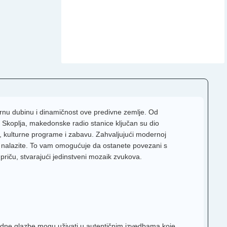
urnu dubinu i dinamičnost ove predivne zemlje. Od
e Skoplja, makedonske radio stanice ključan su dio
, kulturne programe i zabavu. Zahvaljujući modernoj
 nalazite. To vam omogućuje da ostanete povezani s
 priču, stvarajući jedinstveni mozaik zvukova.
rodne glazbe mogu uživati u autentičnim izvedbama koje