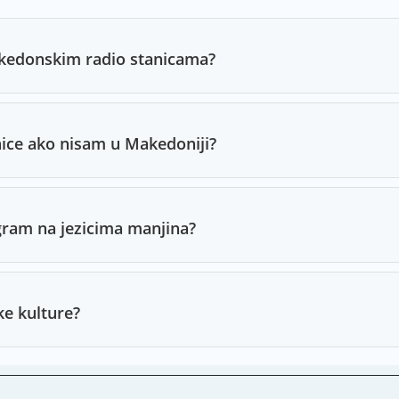
akedonskim radio stanicama?
ice ako nisam u Makedoniji?
ogram na jezicima manjina?
ke kulture?