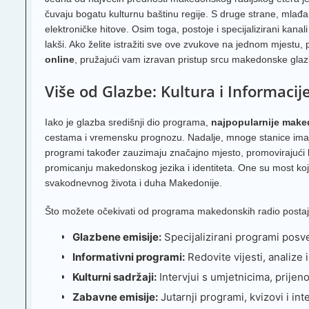
čuvaju bogatu kulturnu baštinu regije. S druge strane, mlađa
elektroničke hitove. Osim toga, postoje i specijalizirani kana
lakši. Ako želite istražiti sve ove zvukove na jednom mjestu,
online
, pružajući vam izravan pristup srcu makedonske gla
Više od Glazbe: Kultura i Informacij
Iako je glazba središnji dio programa,
najpopularnije make
cestama i vremensku prognozu. Nadalje, mnoge stanice imaju t
programi također zauzimaju značajno mjesto, promovirajući lo
promicanju makedonskog jezika i identiteta. One su most koji
svakodnevnog života i duha Makedonije.
Što možete očekivati od programa makedonskih radio posta
Glazbene emisije:
Specijalizirani programi posv
Informativni programi:
Redovite vijesti, analize 
Kulturni sadržaji:
Intervjui s umjetnicima, prijeno
Zabavne emisije:
Jutarnji programi, kvizovi i int