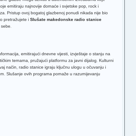
je emitiraju najnovije domaće i svjetske pop, rock i
zza. Pristup ovoj bogatoj glazbenoj ponudi nikada nije bio
 pretražujete i
Slušate makedonske radio stanice
 sebe.
macija, emitirajući dnevne vijesti, izvještaje o stanju na
čkim temama, pružajući platformu za javni dijalog. Kulturni
j način, radio stanice igraju ključnu ulogu u očuvanju i
sporom. Slušanje ovih programa pomaže u razumijevanju