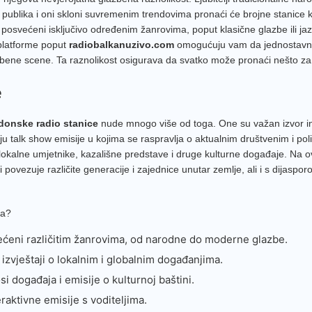
 publika i oni skloni suvremenim trendovima pronaći će brojne stanice ko
li posvećeni isključivo određenim žanrovima, poput klasične glazbe ili ja
 platforme poput
radiobalkanuzivo.com
omogućuju vam da jednostavno
zbene scene. Ta raznolikost osigurava da svatko može pronaći nešto za
e
donske radio stanice
nude mnogo više od toga. One su važan izvor infor
alk show emisije u kojima se raspravlja o aktualnim društvenim i politi
kalne umjetnike, kazališne predstave i druge kulturne događaje. Na ova
 povezuje različite generacije i zajednice unutar zemlje, ali i s dija
ja?
ećeni različitim žanrovima, od narodne do moderne glazbe.
i izvještaji o lokalnim i globalnim događanjima.
si događaja i emisije o kulturnoj baštini.
eraktivne emisije s voditeljima.