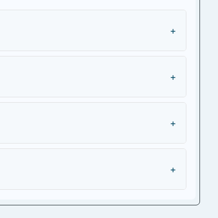
+
+
+
+