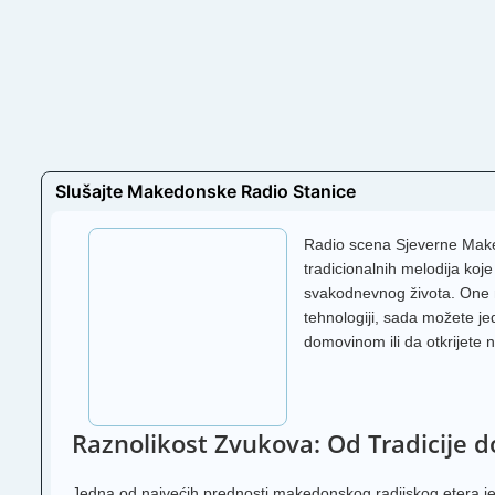
Slušajte Makedonske Radio Stanice
Radio scena Sjeverne Maked
tradicionalnih melodija koj
svakodnevnog života. One n
tehnologiji, sada možete je
domovinom ili da otkrijete n
Raznolikost Zvukova: Od Tradicije 
Jedna od najvećih prednosti makedonskog radijskog etera je 