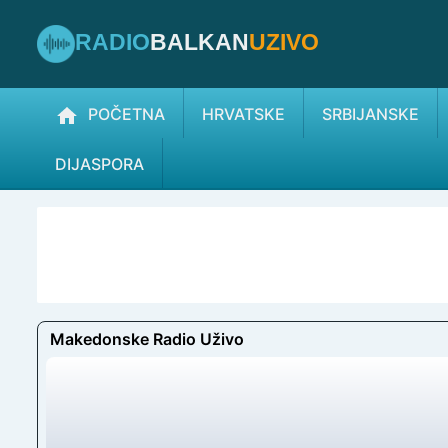
RADIO
BALKAN
UZIVO
POČETNA
HRVATSKE
SRBIJANSKE
DIJASPORA
Makedonske Radio Uživo