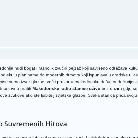
onije nudi bogat i raznolik zvučni pejzaž koji savršeno odražava kult
e odjekuju planinama do modernih ritmova koji ispunjavaju gradske ulic
isu samo izvor glazbe, već i prozor u makedonsku dušu, nudeći vijesti
dnostavno pratiti
Makedonske radio stanice uživo
bez obzira gdje se
ove zvukove ako ste ljubitelj svjetske glazbe. Svaka stanica priča svoju
do Suvremenih Hitova
njegova nevjerojatna glazbena raznolikost. Ljubitelji tradicionalne na